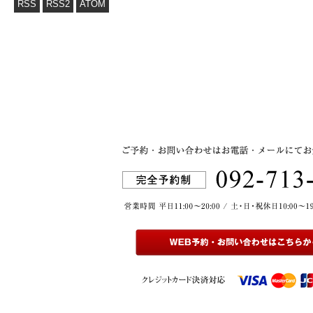
RSS
RSS2
ATOM