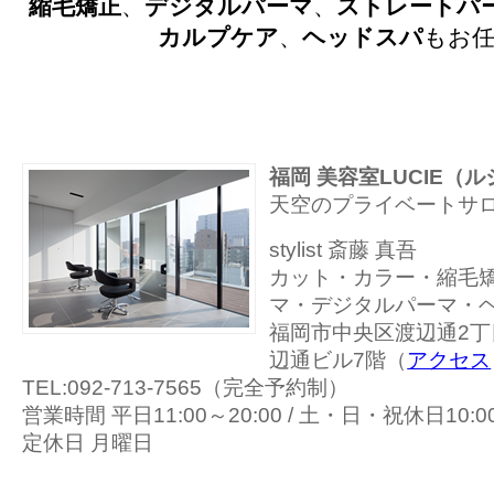
縮毛矯正
、
デジタルパーマ
、
ストレートパ
カルプケア
、
ヘッドスパ
もお
福岡 美容室LUCIE（
天空のプライベートサ
stylist 斎藤 真吾
カット・カラー・縮毛
マ・デジタルパーマ・
福岡市中央区渡辺通2丁目
辺通ビル7階（
アクセス
TEL:092-713-7565（完全予約制）
営業時間 平日11:00～20:00 / 土・日・祝休日10:00
定休日 月曜日