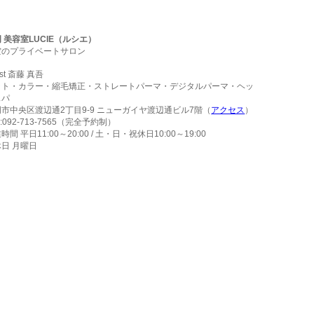
 美容室LUCIE（ルシエ）
空のプライベートサロン
list 斎藤 真吾
ット・カラー・縮毛矯正・ストレートパーマ・デジタルパーマ・ヘッ
スパ
市中央区渡辺通2丁目9-9 ニューガイヤ渡辺通ビル7階（
アクセス
）
L:092-713-7565（完全予約制）
時間 平日11:00～20:00 / 土・日・祝休日10:00～19:00
日 月曜日