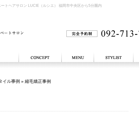
ートヘアサロン LUCIE（ルシエ） 福岡市中央区から5分圏内
タイル事例
» 縮毛矯正事例