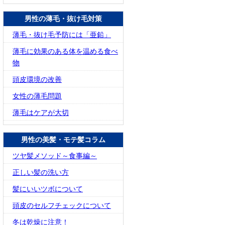
男性の薄毛・抜け毛対策
薄毛・抜け毛予防には「亜鉛」
薄毛に効果のある体を温める食べ
物
頭皮環境の改善
女性の薄毛問題
薄毛はケアが大切
男性の美髪・モテ髪コラム
ツヤ髪メソッド～食事編～
正しい髪の洗い方
髪にいいツボについて
頭皮のセルフチェックについて
冬は乾燥に注意！