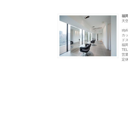
福岡
天
sty
カ
ド
福岡
TE
営業
定休